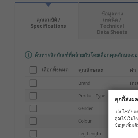
ข้อมูลทาง
คุณสมบัติ /
เทคนิค /
Specifications
Technical
Data Sheets
ค้นหาผลิตภัณฑ์ที่คล้ายกันโดยเลือกคุณลักษณะอ
เลือกทั้งหมด
คุณลักษณะ
ค่า
Brand
Fris
Product Type
Tro
คุกกี้ส่ง
Gender
Me
เว็บไซต์ของ
คุณใช้เว็บไซ
Colour
Navy
ข้อมูลเพิ่มเติ
Leg Length
78c