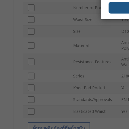
Number of Pockets
6
Waist Size
103
Size
D10
Anti
Material
Pol
Anti
Resistance Features
Wat
Series
218
Knee Pad Pocket
Yes
Standards/Approvals
EN 
Elasticated Waist
Yes
ค้นหาผลิตภัณฑ์ที่คล้ายกัน