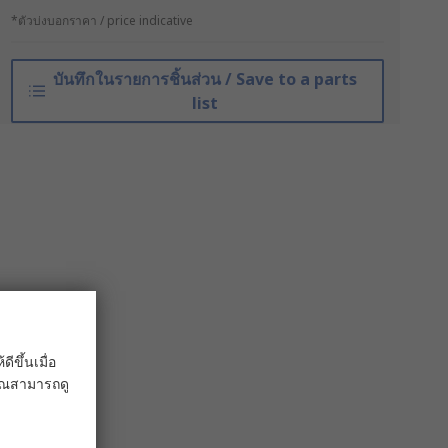
*ตัวบ่งบอกราคา / price indicative
บันทึกในรายการชิ้นส่วน / Save to a parts
list
ขึ้นเมื่อ
 คุณสามารถดู