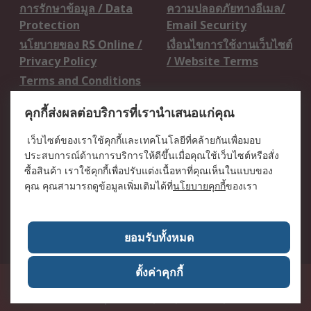
การรักษาข้อมูล / Data
ความปลอดภัยทางอีเมล/
Protection
Email Security
นโยบายของ RS Online /
เงื่อนไขการใช้งานเว็บไซต์
Privacy Policy
/ Website Terms
Terms and Conditions
of Sale
คุกกี้ส่งผลต่อบริการที่เรานำเสนอแก่คุณ
เกี่ยวกับ RS / About RS
เว็บไซต์ของเราใช้คุกกี้และเทคโนโลยีที่คล้ายกันเพื่อมอบ
ประสบการณ์ด้านการบริการให้ดีขึ้นเมื่อคุณใช้เว็บไซต์หรือสั่ง
RS ทั่วโลก / RS
ข่าวประชาสัมพันธ์ / Press
ซื้อสินค้า เราใช้คุกกี้เพื่อปรับแต่งเนื้อหาที่คุณเห็นในแบบของ
Worldwide
Centre
คุณ คุณสามารถดูข้อมูลเพิ่มเติมได้ที่
นโยบายคุกกี้
ของเรา
บริษัทในเครือ RS /
วิธีการชำระเงิน /
Corporate Group
Payment Details
เกี่ยวกับ RS / About RS
อาชีพที่ RS / Careers
ยอมรับทั้งหมด
ตั้งค่าคุกกี้
50 GMM Grammy Place, 19th Floor, Unit 1901-1904, Sukhumvit 21 Road
(Asoke), Klongtoey Nua, Wattana, Bangkok, Thailand 10110
RS
Components Co., Ltd. (Head Office)