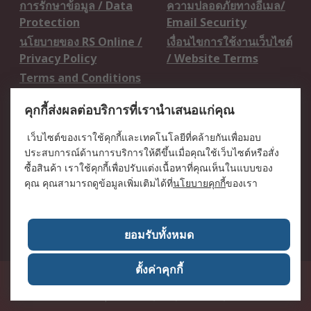
การรักษาข้อมูล / Data
ความปลอดภัยทางอีเมล/
Protection
Email Security
นโยบายของ RS Online /
เงื่อนไขการใช้งานเว็บไซต์
Privacy Policy
/ Website Terms
Terms and Conditions
of Sale
คุกกี้ส่งผลต่อบริการที่เรานำเสนอแก่คุณ
เกี่ยวกับ RS / About RS
เว็บไซต์ของเราใช้คุกกี้และเทคโนโลยีที่คล้ายกันเพื่อมอบ
ประสบการณ์ด้านการบริการให้ดีขึ้นเมื่อคุณใช้เว็บไซต์หรือสั่ง
RS ทั่วโลก / RS
ข่าวประชาสัมพันธ์ / Press
ซื้อสินค้า เราใช้คุกกี้เพื่อปรับแต่งเนื้อหาที่คุณเห็นในแบบของ
Worldwide
Centre
คุณ คุณสามารถดูข้อมูลเพิ่มเติมได้ที่
นโยบายคุกกี้
ของเรา
บริษัทในเครือ RS /
วิธีการชำระเงิน /
Corporate Group
Payment Details
เกี่ยวกับ RS / About RS
อาชีพที่ RS / Careers
ยอมรับทั้งหมด
ตั้งค่าคุกกี้
50 GMM Grammy Place, 19th Floor, Unit 1901-1904, Sukhumvit 21 Road
(Asoke), Klongtoey Nua, Wattana, Bangkok, Thailand 10110
RS
Components Co., Ltd. (Head Office)