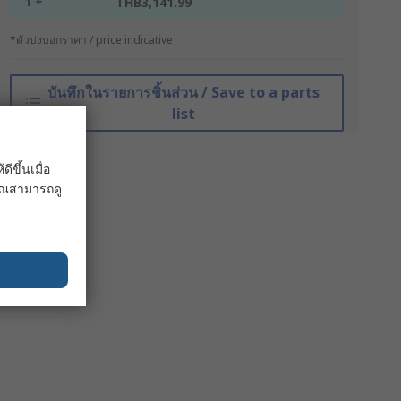
1 +
THB3,141.99
*ตัวบ่งบอกราคา / price indicative
บันทึกในรายการชิ้นส่วน / Save to a parts
list
ขึ้นเมื่อ
 คุณสามารถดู