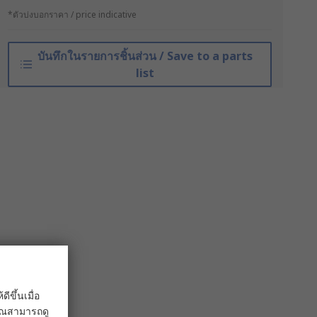
*ตัวบ่งบอกราคา / price indicative
บันทึกในรายการชิ้นส่วน / Save to a parts
list
ขึ้นเมื่อ
 คุณสามารถดู