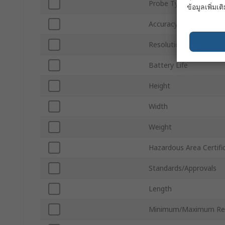
Probe Type
ข้อมูลเพิ่มเติ
Accuracy
Resolutions Supported
Battery Life
Height
Width
Weight
Hazardous Area Certifi
Standards/Approvals
Length
Minimum/Maximum Rec