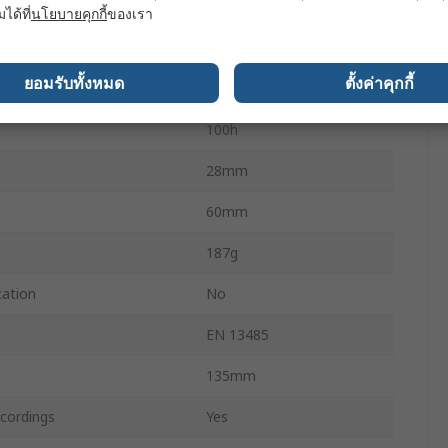
NTC
มได้ที่
นโยบายคุกกี้
ของเรา
±0.2°C
ยอมรับทั้งหมด
ตั้งค่าคุกกี้
0.1°C
100h
28mm
60mm
187g
cation
No
EN 13485
135mm
ordings
Yes