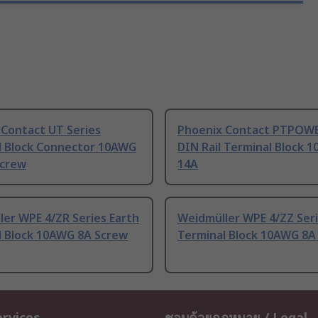
 Contact UT Series
Phoenix Contact PTPOWE
l Block Connector 10AWG
DIN Rail Terminal Block 
crew
14A
er WPE 4/ZR Series Earth
Weidmüller WPE 4/ZZ Seri
l Block 10AWG 8A Screw
Terminal Block 10AWG 8A
ervices
ชอบด้วยกฎหมาย / Legal