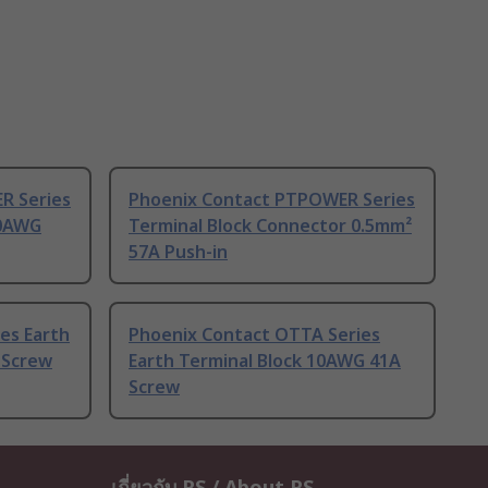
R Series
Phoenix Contact PTPOWER Series
10AWG
Terminal Block Connector 0.5mm²
57A Push-in
es Earth
Phoenix Contact OTTA Series
 Screw
Earth Terminal Block 10AWG 41A
Screw
เกี่ยวกับ RS / About RS