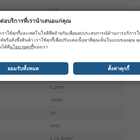
32A
ผลต่อบริการที่เรานำเสนอแก่คุณ
10, 26AWG
เราใช้คุกกี้และเทคโนโลยีที่คล้ายกันเพื่อมอบประสบการณ์ด้านการบริการให้ดี
DIN Rail
ต์หรือสั่งซื้อสินค้า เราใช้คุกกี้เพื่อปรับแต่งเนื้อหาที่คุณเห็นในแบบของคุณ
มได้ที่
นโยบายคุกกี้
ของเรา
No
Polyamide
ยอมรับทั้งหมด
ตั้งค่าคุกกี้
Polyamide
6.2mm
1000V
No
Grey
0.14, 6mm²