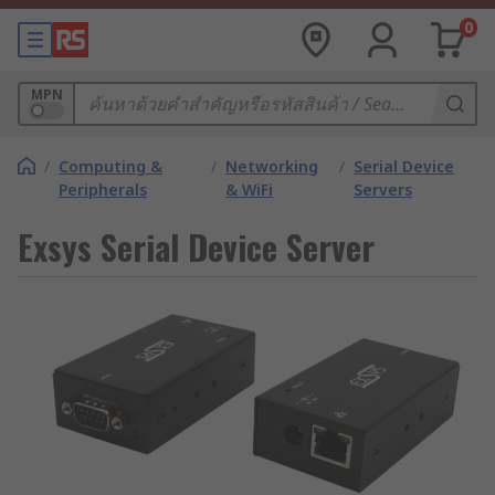
0
MPN
/
Computing &
/
Networking
/
Serial Device
Peripherals
& WiFi
Servers
Exsys Serial Device Server