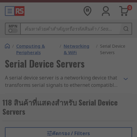
0
MPN
/
Computing &
/
Networking
/
Serial Device
Peripherals
& WiFi
Servers
Serial Device Servers
A serial device server is a networking device that
transforms serial signals to ethernet compatible
signals enabling locally connected serial devices
with a USB, RS232, RS422, or RS485 serial
118 สินค้าที่แสดงสำหรับ Serial Device
interface to communicate over a local area
Servers
network (LAN). These serial device servers, in
effect, create virtual serial ports that emulate
physical serial ports which are then used to
คัดกรอง / Filters
connect the peripheral device to the network.