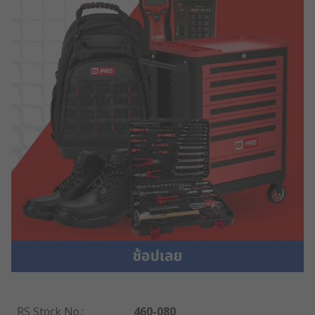
RS Stock No.
:
460-080