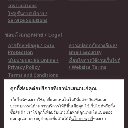
Instructions
โซลูชั่นการบริการ /
Service Solutions
ชอบด้วยกฎหมาย / Legal
การรักษาข้อมูล / Data
ความปลอดภัยทางอีเมล/
Protection
Email Security
นโยบายของ RS Online /
เงื่อนไขการใช้งานเว็บไซต์
Privacy Policy
/ Website Terms
Terms and Conditions
of Sale
คุกกี้ส่งผลต่อบริการที่เรานำเสนอแก่คุณ
เกี่ยวกับ RS / About RS
เว็บไซต์ของเราใช้คุกกี้และเทคโนโลยีที่คล้ายกันเพื่อมอบ
ประสบการณ์ด้านการบริการให้ดีขึ้นเมื่อคุณใช้เว็บไซต์หรือสั่ง
RS ทั่วโลก / RS
ข่าวประชาสัมพันธ์ / Press
ซื้อสินค้า เราใช้คุกกี้เพื่อปรับแต่งเนื้อหาที่คุณเห็นในแบบของ
Worldwide
Centre
คุณ คุณสามารถดูข้อมูลเพิ่มเติมได้ที่
นโยบายคุกกี้
ของเรา
บริษัทในเครือ RS /
วิธีการชำระเงิน /