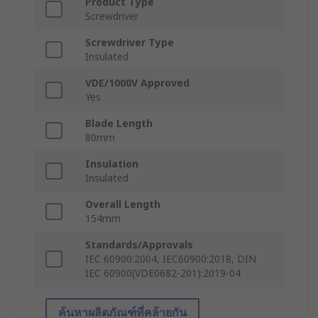
Product Type
Screwdriver
Screwdriver Type
Insulated
VDE/1000V Approved
Yes
Blade Length
80mm
Insulation
Insulated
Overall Length
154mm
Standards/Approvals
IEC 60900:2004, IEC60900:2018, DIN
IEC 60900(VDE0682-201):2019-04
ค้นหาผลิตภัณฑ์ที่คล้ายกัน