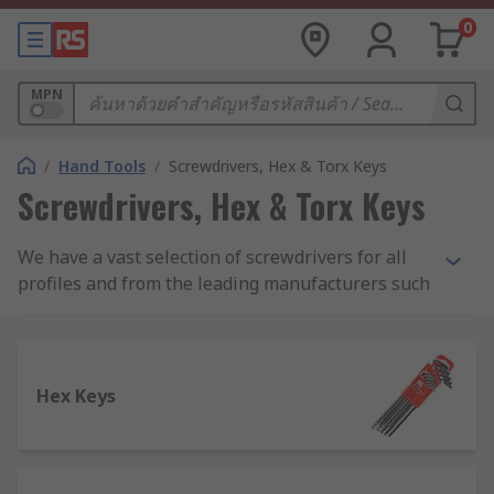
0
MPN
/
Hand Tools
/
Screwdrivers, Hex & Torx Keys
Screwdrivers, Hex & Torx Keys
We have a vast selection of screwdrivers for all
profiles and from the leading manufacturers such
as Facom, Wera and Wiha for purchase as both
sets and individual screwdrivers. We also stock
screw extractors from manufacturers such as
Dormer and our own RS Pro range of tools.
Hex Keys
Below we have covered the main types of
screwdrivers and screw extractors which we
carry: