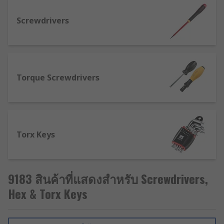
screw you are looking to drive will dictate
Screwdrivers
the type of screwdriver you require. Popular
tip types for screwdrivers are as follows: flat
or slotted head, Phillips, Torx, Hex, Pozidriv,
Robertson or square and tri-wing. Some
screwdrivers come with interchangeable
Torque Screwdrivers
tips to suit different jobs.
Torque Screwdrivers
– A torque driver is a
screwdriver which allows the user to
tighten a screw to a specific torque.
Torx Keys
9183 สินค้าที่แสดงสำหรับ Screwdrivers,
Hex & Torx Keys