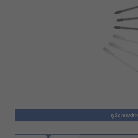
ดู Screwdri