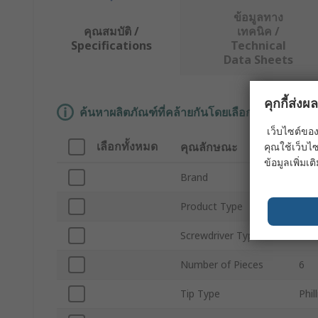
ข้อมูลทาง
คุณสมบัติ /
เทคนิค /
Specifications
Technical
Data Sheets
คุกกี้ส่ง
ค้นหาผลิตภัณฑ์ที่คล้ายกันโดยเลือกคุณลักษณะอ
เว็บไซต์ของ
เลือกทั้งหมด
คุณลักษณะ
ค่า
คุณใช้เว็บไซ
ข้อมูลเพิ่มเติ
Brand
SA
Product Type
Scre
Screwdriver Type
Sta
Number of Pieces
6
Tip Type
Phil