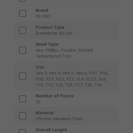
Brand
RS PRO
Product Type
Screwdriver Bit Set
Head Type
Hex, Phillips, Pozidriv, Slotted,
Tamperproof Torx
Size
Hex 3, Hex 4, Hex 5, Hex 6, PH1, PH2,
PH3, PZ1, PZ2, PZ3, SL4, SL5.5, SL6,
T10, T15, T20, T25, T27, T30, T40
Number of Pieces
32
Material
Chrome Vanadium Steel
Overall Length