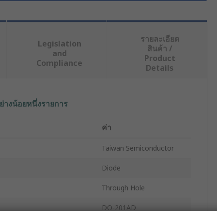
รายละเอียด
Legislation
สินค้า /
and
Product
Compliance
Details
ย่างน้อยหนึ่งรายการ
ค่า
Taiwan Semiconductor
Diode
Through Hole
DO-201AD