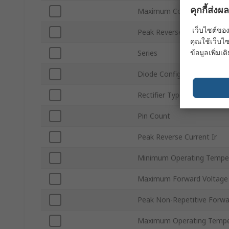
คุกกี้ส่ง
Maximum Continuous Forwa
เว็บไซต์ของ
Peak Reverse Repetitive Vo
คุณใช้เว็บไซ
ข้อมูลเพิ่มเติ
Series
Diode Configuration
Rectifier Type
Pin Count
Peak Reverse Current Ir
Minimum Operating Tempe
Maximum Forward Voltage
Peak Non-Repetitive Forwa
Maximum Operating Tempe