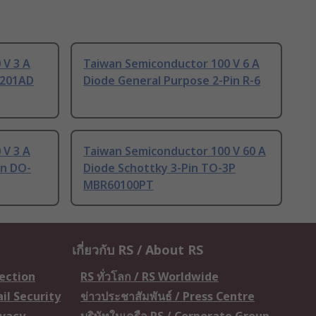
 V 3 A
Taiwan Semiconductor 100 V 6 A
-201AD
Diode General Purpose 2-Pin R-6
 V 3 A
Taiwan Semiconductor 100 V 60 A
in DO-
Diode Schottky 3-Pin TO-3P
MBR60100PT
เกี่ยวกับ RS / About RS
tection
RS ทั่วโลก / RS Worldwide
il Security
ข่าวประชาสัมพันธ์ / Press Centre