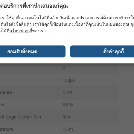
ผลต่อบริการที่เรานำเสนอแก่คุณ
rd Current If
3A
เราใช้คุกกี้และเทคโนโลยีที่คล้ายกันเพื่อมอบประสบการณ์ด้านการบริการให้ดี
ltage Vrrm
100V
ต์หรือสั่งซื้อสินค้า เราใช้คุกกี้เพื่อปรับแต่งเนื้อหาที่คุณเห็นในแบบของคุณ
มได้ที่
นโยบายคุกกี้
ของเรา
SR310
Single
ยอมรับทั้งหมด
ตั้งค่าคุกกี้
Schottky
2
100μA
rature
-65°C
 Vf
0.85V
rd Surge Current Ifsm
80A
rature
150°C