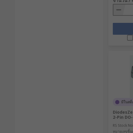
จำนวน /
มีในสต็
DiodesZet
2-Pin DO
RS Stock No
หมายเลขชิ้นส