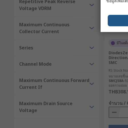
ข้อมูลเพิ่มเติ
Repetitive Peak Reverse
Voltage VDRM
Maximum Continuous
Collector Current
มีในสต็
Series
DiodesZe
Direction
SMC
Channel Mode
RS Stock No
หมายเลขชิ้นส
Maximum Continuous Forward
SMCJ58A-1
ยอดรวมย่อย 2
Current If
THB308.
จำนวน /
Maximum Drain Source
Voltage