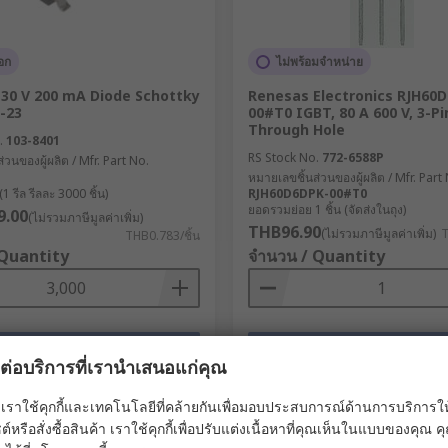
อก
ไม่พร้อมจำหน่าย
 30 V 200 mA Diode Schottky
Renesas Electronics RJH60
-23
00#T0 IGBT, 80 A 600 V, 3-Pi
Through Hole
.
103-8401
RS Stock No.
772-6588P
่วนของผู้ผลิต / Mfr. Part No.
หมายเลขชิ้นส่วนของผู้ผลิต / Mfr. Part
 รีล รีลละ 3000 ชิ้น)
RJH60D6DPK-00#T0
ยอดรวมย่อย 1 ชิ้น (จัดส่งในถุง)
9.00
(ไม่รวมภาษีมูลค่าเพิ่ม)
THB96.90
(ไม่รวมภาษีมูลค่าเพิ่ม)
T
THB0.783/ชิ้น
 Quantity
จำนวน / Quantity
เพิ่ม
เพิ่ม
ผลต่อบริการที่เรานำเสนอแก่คุณ
เปรียบเทียบ / Compare
เปรียบเทียบ / Comp
เราใช้คุกกี้และเทคโนโลยีที่คล้ายกันเพื่อมอบประสบการณ์ด้านการบริการให้ดี
ต์หรือสั่งซื้อสินค้า เราใช้คุกกี้เพื่อปรับแต่งเนื้อหาที่คุณเห็นในแบบของคุณ