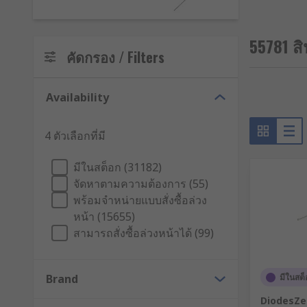
Varactor diodes: found in everyday common appl
What can discrete semiconductors be used fo
55781 ส
คัดกรอง / Filters
As they are the most basic parts of engineering, ther
Availability
Space saving: a Darlington transistor takes up 
Triggers: a DIAC can be used to trigger a TRIAC
4 ตัวเลือกที่มี
Application switching: JFET transistors are ofte
มีในสต็อก (31182)
Analogue & digital: MOSFET transistors can be 
จัดหาตามความต้องการ (55)
Power controllers: Thyristors are often used for
พร้อมจำหน่ายแบบสั่งซื้อล่วง
Voltage regulator: Zener diodes are most commo
หน้า (15655)
สามารถสั่งซื้อล่วงหน้าได้ (99)
Brand
มีในสต็
DiodesZet