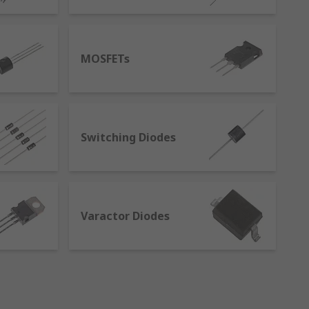
MOSFETs
gh them
Switching Diodes
mplifying signals
Varactor Diodes