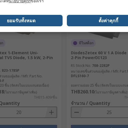
มได้ที่
นโยบายคุกกี้
ของเรา
ยอมรับทั้งหมด
ตั้งค่าคุกกี้
อก
มีในสต็อก
tex 1-Element Uni-
DiodesZetex 60 V 1 A Diode
al TVS Diode, 1.5 kW, 2-Pin
2-Pin PowerDI123
RS Stock No.
708-2282P
.
823-1785P
หมายเลขชิ้นส่วนของผู้ผลิต / Mfr. Part
DFLS160-7
่วนของผู้ผลิต / Mfr. Part No.
3-F
0 ชิ้น (จัดส่งในแบบแถบต่อเนื่อง)
ยอดรวมย่อย 25 ชิ้น (จัดส่งในแบบแถบต่
18
THB260.10
(ไม่รวมภาษีมูลค่าเพิ่ม)
(ไม่รวมภาษีมูลค่าเพิ่ม)
THB15.409/ชิ้น
TH
 Quantity
จำนวน / Quantity