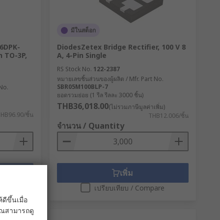
มีในสต็อก
D6DPK-
DiodesZetex Bridge Rectifier, 100 V 8
n TO-3P,
A, 4-Pin Single
RS Stock No.
122-2387
หมายเลขชิ้นส่วนของผู้ผลิต / Mfr. Part No.
SBR05M100BLP-7
 No.
ยอดรวมย่อย (1 รีล รีลละ 3000 ชิ้น)
THB36,018.00
(ไม่รวมภาษีมูลค่าเพิ่ม)
HB96.90/ชิ้น
THB12.006/ชิ้น
จำนวน / Quantity
เพิ่ม
are
เปรียบเทียบ / Compare
ขึ้นเมื่อ
 คุณสามารถดู