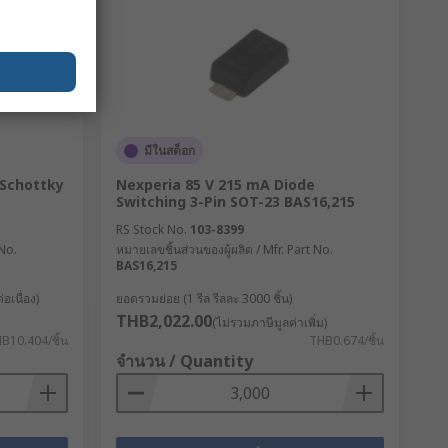
มีในสต็อก
 Schottky
Nexperia 85 V 215 mA Diode
Switching 3-Pin SOT-23 BAS16,215
RS Stock No.
103-8399
 No.
หมายเลขชิ้นส่วนของผู้ผลิต / Mfr. Part No.
BAS16,215
อเนื่อง)
ยอดรวมย่อย (1 รีล รีลละ 3000 ชิ้น)
THB2,022.00
(ไม่รวมภาษีมูลค่าเพิ่ม)
B10.404/ชิ้น
THB0.674/ชิ้น
จำนวน / Quantity