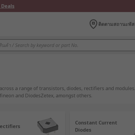
 Deals
ติดตามสถานะพัสด
cross a range of transistors, diodes, rectifiers and module
nfineon and DiodesZetex, amongst others.
Constant Current
n integrated circuit. It is an individual circuit that serves o
ectifiers
Diodes
components that you might find on a printed circuit board 