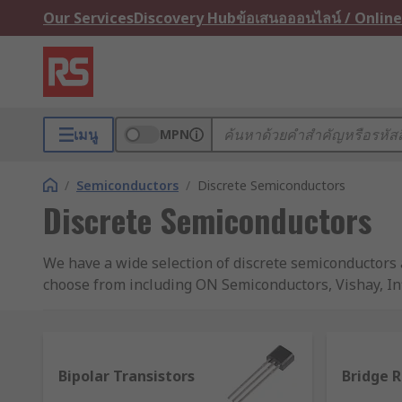
Our Services
Discovery Hub
ข้อเสนอออนไลน์ / Online
เมนู
MPN
/
Semiconductors
/
Discrete Semiconductors
Discrete Semiconductors
We have a wide selection of discrete semiconductors a
choose from including ON Semiconductors, Vishay, I
What is a discrete semiconductor?
A discrete semiconductor is basically the opposite of a
Bipolar Transistors
Bridge R
semiconductor, as opposed to multiple semiconductor 