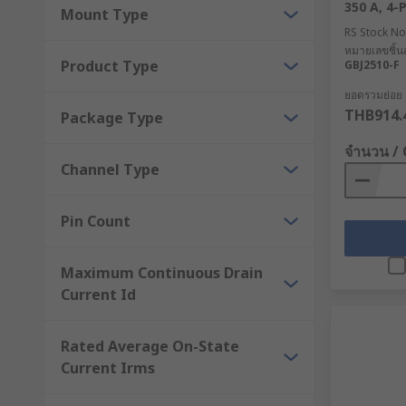
350 A, 4-P
Mount Type
RS Stock No
หมายเลขชิ้นส
Product Type
GBJ2510-F
ยอดรวมย่อย 
THB914.
Package Type
จำนวน /
Channel Type
Pin Count
Maximum Continuous Drain
Current Id
Rated Average On-State
Current Irms