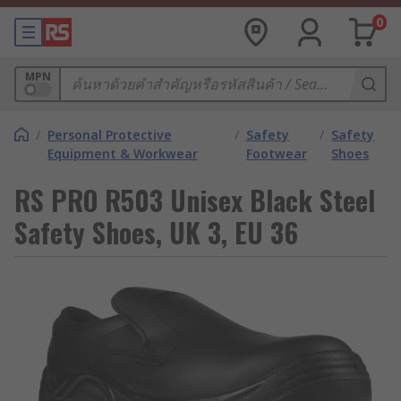
0
MPN
/
Personal Protective
/
Safety
/
Safety
Equipment & Workwear
Footwear
Shoes
RS PRO R503 Unisex Black Steel
Safety Shoes, UK 3, EU 36