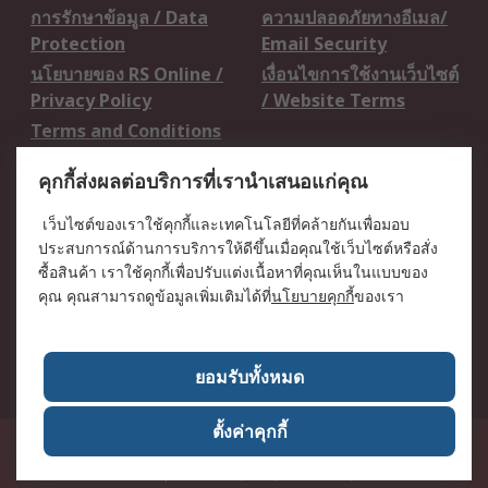
การรักษาข้อมูล / Data
ความปลอดภัยทางอีเมล/
Protection
Email Security
นโยบายของ RS Online /
เงื่อนไขการใช้งานเว็บไซต์
Privacy Policy
/ Website Terms
Terms and Conditions
of Sale
คุกกี้ส่งผลต่อบริการที่เรานำเสนอแก่คุณ
เกี่ยวกับ RS / About RS
เว็บไซต์ของเราใช้คุกกี้และเทคโนโลยีที่คล้ายกันเพื่อมอบ
ประสบการณ์ด้านการบริการให้ดีขึ้นเมื่อคุณใช้เว็บไซต์หรือสั่ง
RS ทั่วโลก / RS
ข่าวประชาสัมพันธ์ / Press
ซื้อสินค้า เราใช้คุกกี้เพื่อปรับแต่งเนื้อหาที่คุณเห็นในแบบของ
Worldwide
Centre
คุณ คุณสามารถดูข้อมูลเพิ่มเติมได้ที่
นโยบายคุกกี้
ของเรา
บริษัทในเครือ RS /
วิธีการชำระเงิน /
Corporate Group
Payment Details
เกี่ยวกับ RS / About RS
อาชีพที่ RS / Careers
ยอมรับทั้งหมด
ตั้งค่าคุกกี้
50 GMM Grammy Place, 19th Floor, Unit 1901-1904, Sukhumvit 21 Road
(Asoke), Klongtoey Nua, Wattana, Bangkok, Thailand 10110
RS
Components Co., Ltd. (Head Office)