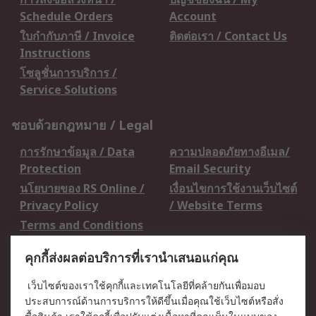
Schedule Orders
Account
ใบกำกับภาษี / Invoice
ติดต่อเรา / Contact Us
Instructions
โซลูชั่นการบริการ /
Service Solutions
ชอบด้วยกฎหมาย / Legal
การรักษาข้อมูล / Data
ความปลอดภัยทางอีเมล/
Protection
Email Security
นโยบายของ RS Online /
เงื่อนไขการใช้งานเว็บไซต์
Privacy Policy
/ Website Terms
Terms and Conditions
of Sale
คุกกี้ส่งผลต่อบริการที่เรานำเสนอแก่คุณ
เกี่ยวกับ RS / About RS
เว็บไซต์ของเราใช้คุกกี้และเทคโนโลยีที่คล้ายกันเพื่อมอบ
ประสบการณ์ด้านการบริการให้ดีขึ้นเมื่อคุณใช้เว็บไซต์หรือสั่ง
RS ทั่วโลก / RS
ข่าวประชาสัมพันธ์ / Press