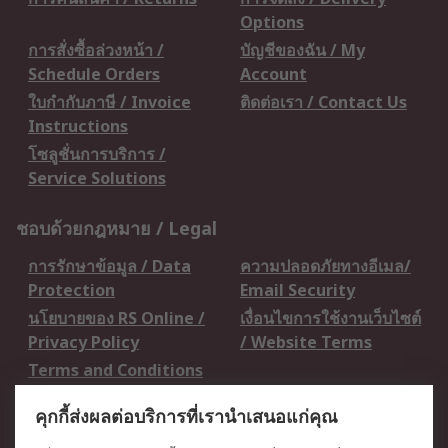
Options
การสั่งซื้อล่วงหน้า /
บัญชีของฉัน / My
Schedule Orders
Account
ใบกำกับภาษี / Invoice
ติดต่อเรา / Contact Us
Instructions
โซลูชั่นการบริการ /
Service Solutions
ชอบด้วยกฎหมาย / Legal
การรักษาข้อมูล / Data
ความปลอดภัยทางอีเมล/
Protection
Email Security
นโยบายของ RS Online /
เงื่อนไขการใช้งานเว็บไซต์
Privacy Policy
/ Website Terms
Terms and Conditions
of Sale
คุกกี้ส่งผลต่อบริการที่เรานำเสนอแก่คุณ
เกี่ยวกับ RS / About RS