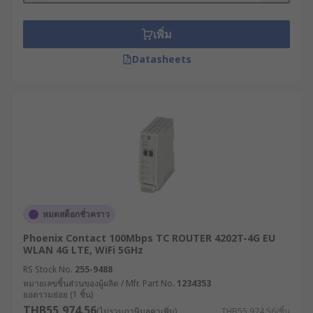
อุปกรณ์ WiFi ต่าง ๆ เช่น แล็ปท็อปหรือสมาร์ตโฟน การ
เชื่อมต่ออินเทอร์เน็ตนี้ประกอบด้วยข้อมูลแพ็กเก็ต เช่น
เพิ่ม
อีเมลหรือหน้าเว็บไซต์ ซึ่งมี IP Address ระบุปลายทาง
ของข้อมูลให้เราเตอร์ทราบ
Datasheets
นอกจากการกระจายสัญญาณแล้ว โมเด็มเราเตอร์ยัง
มีหน้าที่ในการกำหนด IP Address ให้แก่อุปกรณ์
ภายในเครือข่าย, วางเส้นทางของข้อมูล, ควบคุมความ
ปลอดภัยของระบบด้วย Firewall หรือ VPN และแบ่ง
เครือข่ายย่อย (Segmenting) เพื่อเพิ่มความปลอดภัย
และประสิทธิภาพ
สำหรับเราเตอร์ในบ้านหรือสำนักงานขนาดเล็กนั้น มัก
หมดสต็อกชั่วคราว
ใช้เพียงเพื่อส่งต่อ IP แพ็กเก็ตระหว่างคอมพิวเตอร์กับ
อินเทอร์เน็ต แต่ในธุรกิจขนาดใหญ่จะต้องใช้เราเตอร์
Phoenix Contact 100Mbps TC ROUTER 4202T-4G EU
ระดับองค์กรที่มีความสามารถมากกว่า เพื่อส่งข้อมูลไป
WLAN 4G LTE, WiFi 5GHz
ในพื้นที่กว้างหรือ WAN (Wide Area Network) ซึ่ง
RS Stock No.
255-9488
ข้อมูลอาจต้องผ่านเราเตอร์หลายตัวก่อนถึงปลายทาง
หมายเลขชิ้นส่วนของผู้ผลิต / Mfr. Part No.
1234353
ยอดรวมย่อย (1 ชิ้น)
IP สุดท้าย
THB55,974.56
(ไม่รวมภาษีมูลค่าเพิ่ม)
THB55,974.56/ชิ้น