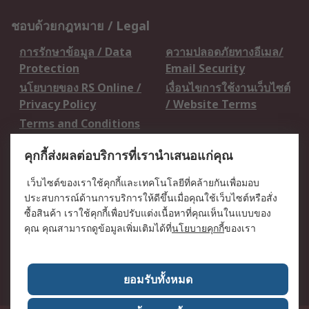
ชอบด้วยกฎหมาย / Legal
การรักษาข้อมูล / Data
ความปลอดภัยทางอีเมล/
Protection
Email Security
นโยบายของ RS Online /
เงื่อนไขการใช้งานเว็บไซต์
Privacy Policy
/ Website Terms
Terms and Conditions
of Sale
คุกกี้ส่งผลต่อบริการที่เรานำเสนอแก่คุณ
เกี่ยวกับ RS / About RS
เว็บไซต์ของเราใช้คุกกี้และเทคโนโลยีที่คล้ายกันเพื่อมอบ
ประสบการณ์ด้านการบริการให้ดีขึ้นเมื่อคุณใช้เว็บไซต์หรือสั่ง
RS ทั่วโลก / RS
ข่าวประชาสัมพันธ์ / Press
ซื้อสินค้า เราใช้คุกกี้เพื่อปรับแต่งเนื้อหาที่คุณเห็นในแบบของ
Worldwide
Centre
คุณ คุณสามารถดูข้อมูลเพิ่มเติมได้ที่
นโยบายคุกกี้
ของเรา
บริษัทในเครือ RS /
วิธีการชำระเงิน /
Corporate Group
Payment Details
เกี่ยวกับ RS / About RS
อาชีพที่ RS / Careers
ยอมรับทั้งหมด