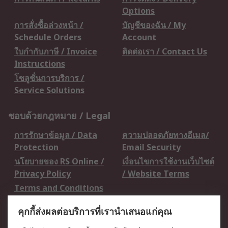
Options
การสั่งซื้อล่วงหน้า /
บัญชีของฉัน / My
Schedule Orders
Account
ใบกำกับภาษี / Invoice
ติดต่อเรา / Contact Us
Instructions
โซลูชั่นการบริการ /
Service Solutions
ชอบด้วยกฎหมาย / Legal
การรักษาข้อมูล / Data
ความปลอดภัยทางอีเมล/
Protection
Email Security
นโยบายของ RS Online /
เงื่อนไขการใช้งานเว็บไซต์
Privacy Policy
/ Website Terms
Terms and Conditions
of Sale
คุกกี้ส่งผลต่อบริการที่เรานำเสนอแก่คุณ
เกี่ยวกับ RS / About RS