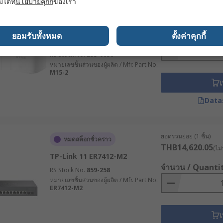
มได้ที่
นโยบายคุกกี้
ของเรา
ยอดรวมย่อย (1 ชิ้น)
มีในสต็อกของผู้ผลิต
สามารถรองรับความเร็วของบริการอินเทอร์เน็ตที่ใช้งาน ไม่ว่าจะเป็
THB9,579.09
(ไม่ร
D-Link EAGLE PRO AI AX1500
Mesh System (2-Pack) 2 WiFi
จำนวน / Quanti
ยอมรับทั้งหมด
ตั้งค่าคุกกี้
่ต้องเชื่อมต่อพร้อมกัน เพื่อให้แน่ใจว่าเราเตอร์สามารถจัดการกั
2.4GHz, 5 GHz
สัญญาณ WiFi ที่มีระบบรักษาความปลอดภัยที่แข็งแรง เช่น การเข้
RS Stock No.
255-0050
หมายเลขชิ้นส่วนของผู้ผลิต / Mfr. Part No.
M15-2
์จะถูกติดตั้งในสภาพแวดล้อมแบบใด มีความเสี่ยงต่อความร้อน ควา
เ
ี่เหมาะสม
Data
ต้องการเชื่อมต่อผ่านช่องทางใดบ้าง เช่น อีเทอร์เน็ต, 4G/5G, Wi
ยอดรวมย่อย (1 ชิ้น)
ูลที่จะถูกส่งผ่านอุปกรณ์เครือข่าย โมเด็ม และจำนวนอุปกรณ์ที่จะ
หมดสต็อกชั่วคราว
THB14,620.05
(ไม่
TP-Link 11 ER7412-M2
ตอร์ไร้สายมีระบบความปลอดภัยที่จำเป็น เช่น VPN, Firewall, กา
จำนวน / Quanti
RS Stock No.
859-258
หมายเลขชิ้นส่วนของผู้ผลิต / Mfr. Part No.
ER7412-M2
ของคุณใช้โปรโตคอลเฉพาะทางอุตสาหกรรม เช่น Modbus, Profi
ด้
เ
ราเตอร์มีระบบบริหารจัดการที่ใช้งานง่ายหรือไม่ สามารถจัดการผ