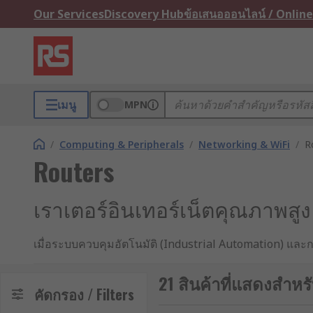
Our Services
Discovery Hub
ข้อเสนอออนไลน์ / Online
เมนู
MPN
/
Computing & Peripherals
/
Networking & WiFi
/
R
Routers
เราเตอร์อินเทอร์เน็ตคุณภาพส
เมื่อระบบควบคุมอัตโนมัติ (Industrial Automation) แล
อุตสาหกรรม ระบบเครือข่ายจึงต้องมีความเสถียร ปลอดภัย 
เป็นแบบเดียวกับที่ใช้ในบ้านได้ เพราะสภาพแวดล้อมที่ต่า
21 สินค้าที่แสดงสำหร
คัดกรอง / Filters
ระดับอุตสาหกรรม