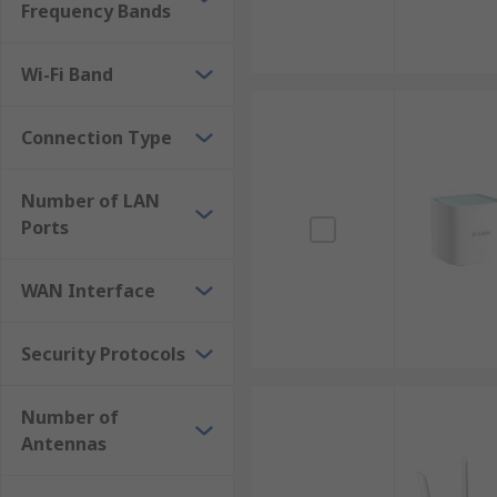
ยกระดับความปลอดภัยทางไซเบอร์ : ป้องกันการโจมตีทาง
Frequency Bands
ทางปัญญาและข้อมูลสำคัญ
รองรับการขยายตัวของระบบ IoT : เชื่อมต่อกับอุปก
Wi-Fi Band
อย่างมีประสิทธิภาพ
ลดค่าใช้จ่ายในระยะยาว : แม้จะมีต้นทุนเริ่มต้นที่
Connection Type
อุปกรณ์ในระยะยาว
สนับสนุนระบบควบคุมระยะไกล : เปิดโอกาสให้วิศว
Number of LAN
ทางและเพิ่มความรวดเร็วในการแก้ไขปัญหา
Ports
รองรับเทคโนโลยีอนาคต : พร้อมสำหรับการอัปเกรดแ
อุตสาหกรรมมากขึ้นในอนาคต
WAN Interface
เราเตอร์อินเทอร์เน็ตมีกี่ประเภท
Security Protocols
เราเตอร์ไร้สายสำหรับอุตสาหกรรมมีหลากหลายประเภทที
Number of
Antennas
เราเตอร์เซลลูลาร์ (Cellular Router) : เราเตอร์ประเภ
ฐานด้านการสื่อสารแบบใช้สาย หรือต้องการความยืดห