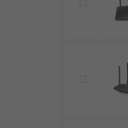
RS ผู้นำด้านโซลูชันอุตสาหกรรมและอิเล็กทรอนิกส์ เราคัด
Helmholz GmbH & Co. KG, Phoenix Contact และอีกมากมา
ตลอด 24 ชม. บนเว็บไซต์ของเรา พร้อมบริการจัดส่งทั่วประ
อุตสาหกรรมของคุณได้เลย