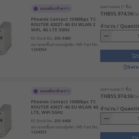
ารตรวจสอบที่อยู่ IP ปลายทาง จากนั้นจะตรวจสอบตารางเส้นทาง (Rout
ยอดรวมย่อย (1 ชิ้น)
จจัยต่าง ๆ เช่น จำนวนเครือข่ายที่ต้องผ่าน (Hop Count) ความเร็
หมดสต็อกชั่วคราว
THB55,974.56
(ไม่
Phoenix Contact 150Mbps TC
ROUTER 4202T-4G EU WLAN 2
จำนวน / Quanti
พัฒนาให้มีความซับซ้อนมากขึ้น โดยรองรับเทคโนโลยีการเชื่อม
WiFi, 4G LTE 5GHz
RS Stock No.
255-9489
รเชื่อมต่อ
หมายเลขชิ้นส่วนของผู้ผลิต / Mfr. Part No.
1234354
ต่อสำรองได้โดยอัตโนมัติเมื่อเส้นทางหลักมีปัญหา
เ
์อย่างชาญฉลาด
Data
รวจสอบเนื้อหาของข้อมูล เพื่อป้องกันภัยคุกคามทางไซเบอร์
็ตที่ผู้ประกอบการควรรู้
ยอดรวมย่อย (1 ชิ้น)
หมดสต็อกชั่วคราว
THB55,974.56
(ไม่
Phoenix Contact 100Mbps TC
นำมาซึ่งประโยชน์มากมายที่ส่งผลโดยตรงต่อประสิทธิภาพการด
ROUTER 4202T-4G EU WLAN 4G
จำนวน / Quanti
LTE, WiFi 5GHz
RS Stock No.
255-9488
ระบบที่อาจนำไปสู่ความเสียหายทางธุรกิจ โดยเฉพาะในกระบวนการผ
หมายเลขชิ้นส่วนของผู้ผลิต / Mfr. Part No.
ศาล
1234353
เ