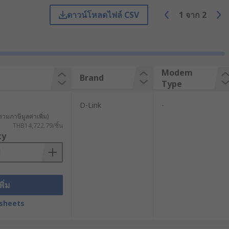
ดาวน์โหลดไฟล์ CSV
1
จาก
2
็ตได้ โดยโมเด็มเราเตอร์จะรวมฟังก์ชัน
 จากนั้นข้อมูลจะถูกส่งต่อไปยังเราเตอร์
ด้วยข้อมูลแพ็กเก็ต เช่น อีเมลหรือหน้า
Modem
Brand
Type
เส้นทางของข้อมูล, ควบคุมความปลอดภัย
D-Link
-
รวมภาษีมูลค่าเพิ่ม)
THB14,722.79/ชิ้น
ในธุรกิจขนาดใหญ่จะต้องใช้เราเตอร์ระดับ
ty
อร์หลายตัวก่อนถึงปลายทาง IP สุดท้าย
พิ่ม
จเลือกเส้นทางที่เหมาะสมที่สุดสำหรับ
sheets