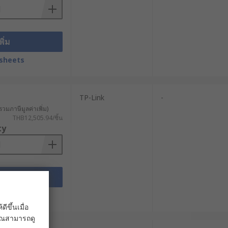
ารได้โดยอัตโนมัติเมื่อเครือข่ายหลักมี
างการเชื่อมต่อที่ปลอดภัยระหว่างสาขา
พิ่ม
sheets
นทางการส่งข้อมูลตามลักษณะของ
เกิดข้อมูล (Edge) ลดการส่งข้อมูลไปยัง
TP-Link
-
รวมภาษีมูลค่าเพิ่ม)
ัญญาณไร้สาย หรือโทรศัพท์ VoIP ช่วย
THB12,505.94/ชิ้น
ty
สั่นสะเทือนสูง และมีระบบจัดการการ
พิ่ม
sheets
ขึ้นเมื่อ
คุณอย่างเพียงพอ เพื่อให้การใช้งาน
 คุณสามารถดู