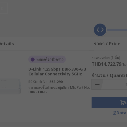
et
ข่ายที่ช่วยให้เครื่องมือภายในอาคารสามารถเชื่อมต่อกับอินเทอร์เน
่รับบริการอินเทอร์เน็ตจากผู้ให้บริการเข้ามายังบ้านหรือสำนักงาน
ๆ เช่น แล็ปท็อปหรือสมาร์ตโฟน การเชื่อมต่ออินเทอร์เน็ตนี้ประกอบ
ตอร์ทราบ
etails
ราคา / Price
ี่ในการกำหนด IP Address ให้แก่อุปกรณ์ภายในเครือข่าย, วาง
ยอดรวมย่อย (1 ชิ้น)
หมดสต็อกชั่วคราว
(Segmenting) เพื่อเพิ่มความปลอดภัยและประสิทธิภาพ
THB14,722.79
(ไม่
D-Link 1.25Gbps DBR-330-G 3
งเพื่อส่งต่อ IP แพ็กเก็ตระหว่างคอมพิวเตอร์กับอินเทอร์เน็ต แต่
Cellular Connectivity 5GHz
จำนวน / Quanti
่กว้างหรือ WAN (Wide Area Network) ซึ่งข้อมูลอาจต้องผ่านเราเต
RS Stock No.
853-290
หมายเลขชิ้นส่วนของผู้ผลิต / Mfr. Part No.
ทอร์เน็ต
DBR-330-G
เ
ียกว่า "การค้นหาเส้นทาง" (Routing) ซึ่งเป็นกระบวนการตัดสินใ
Data
การค้นหาเส้นทางต่าง ๆ เช่น OSPF, BGP หรือ RIP