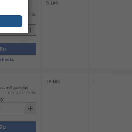
D-Link
-
น 3G, 4G หรือ 5G เพื่อหลีกเลี่ยงปัญหา
วมภาษีมูลค่าเพิ่ม)
THB9,579.09/ชิ้น
ty
บปริมาณการใช้งานได้โดยไม่เกิดปัญหา
ารหัสแบบ WEP หรือ WPA เพื่อปกป้อง
มชื้น ฝุ่น หรือการสั่นสะเทือนหรือไม่
พิ่ม
sheets
-Fi หรือเทคโนโลยีอื่น ๆ และต้องการระบบ
เชื่อมต่อ เพื่อให้แน่ใจว่าเราเตอร์มี
TP-Link
-
รวมภาษีมูลค่าเพิ่ม)
THB14,620.05/ชิ้น
รเข้ารหัสข้อมูล หรือระบบตรวจจับและ
ty
net หรือ OPC UA ควรเลือกโมเด็ม
พิ่ม
่านเว็บอินเทอร์เฟซหรือซอฟต์แวร์จัดการ