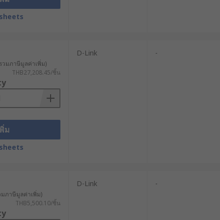
ึ้นอย่างต่อเนื่อง ช่วยปกป้องทรัพย์สิน
sheets
ื่อเก็บข้อมูลและควบคุมการทำงานได้
D-Link
-
่าใช้จ่ายในการบำรุงรักษาและการเปลี่ยน
รวมภาษีมูลค่าเพิ่ม)
THB27,208.45/ชิ้น
ty
อย่างปลอดภัย ลดความจำเป็นในการเดิน
ที่จะเข้ามามีบทบาทสำคัญในภาค
พิ่ม
sheets
D-Link
-
วมภาษีมูลค่าเพิ่ม)
นที่ห่างไกลหรือที่ไม่มีโครงสร้างพื้น
THB5,500.10/ชิ้น
ty