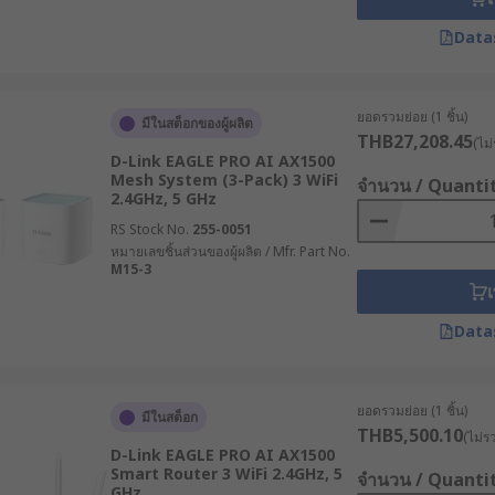
ไซเบอร์ที่มีเป้าหมายเป็นระบบอุตสาหกรรม ซึ่งมีแนวโน้มเพิ่มสูงข
Data
รณ์และเซ็นเซอร์จำนวนมากในโรงงานอัจฉริยะ (Smart Factory) เพ
ยอดรวมย่อย (1 ชิ้น)
มีในสต็อกของผู้ผลิต
สูงกว่า แต่ด้วยความทนทานและประสิทธิภาพที่เหนือกว่า จึงช่วยลดค
THB27,208.45
(ไม่
D-Link EAGLE PRO AI AX1500
Mesh System (3-Pack) 3 WiFi
จำนวน / Quanti
กรและผู้เชี่ยวชาญสามารถเข้าถึงและควบคุมระบบจากระยะไกลได้
2.4GHz, 5 GHz
RS Stock No.
255-0051
หมายเลขชิ้นส่วนของผู้ผลิต / Mfr. Part No.
ละรองรับเทคโนโลยีใหม่ ๆ เช่น 5G, Edge Computing หรือ AI 
M15-3
เ
 ?
Data
่ออกแบบมาเพื่อตอบสนองความต้องการเฉพาะทางที่แตกต่างกัน
ยอดรวมย่อย (1 ชิ้น)
มีในสต็อก
THB5,500.10
(ไม่ร
ทนี้ใช้เครือข่าย 4G/5G ในการเชื่อมต่ออินเทอร์เน็ต เหมาะสำหรับพื้
D-Link EAGLE PRO AI AX1500
ยุ่นในการติดตั้ง
Smart Router 3 WiFi 2.4GHz, 5
จำนวน / Quanti
GHz