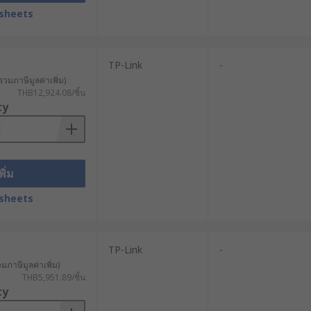
sheets
วมถึงค่าบำรุงรักษา, การอัพเกรด
TP-Link
-
รวมภาษีมูลค่าเพิ่ม)
THB12,924.08/ชิ้น
ty
NC และหุ่นยนต์อุตสาหกรรมเข้ากับระบบ
ี่การเดินสายเคเบิลทำได้ยาก
ยู่ในพื้นที่ห่างไกล ช่วยให้วิศวกรสามารถ
พิ่ม
sheets
้าแบบเรียลไทม์ ช่วยเพิ่มประสิทธิภาพใน
ิน อุณหภูมิ และระดับน้ำ ทำให้สามารถ
TP-Link
-
วมภาษีมูลค่าเพิ่ม)
THB5,951.89/ชิ้น
ty