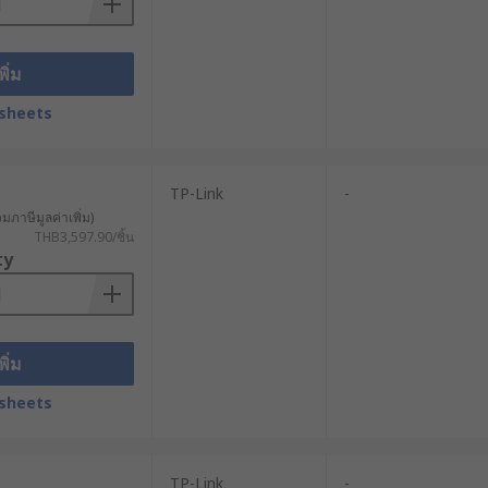
กซื้ออย่างสะดวก เช่น RS PRO,
ู้ประกอบการ เลือกซื้อสินค้าได้สะดวก
พิ่ม
ุปกรณ์ให้เหมาะกับการใช้งานใน
sheets
TP-Link
-
วมภาษีมูลค่าเพิ่ม)
THB3,597.90/ชิ้น
ty
พิ่ม
sheets
TP-Link
-