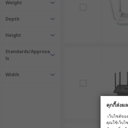
Weight
เราเตอร์แบบ Dual SIM : เราเตอร์ WiFi แบบที่มาพร้อม
ปัญหา เพิ่มความเสถียรในการเชื่อมต่อ
เราเตอร์ VPN : มีฟังก์ชัน VPN แบบครบวงจร รองร
Depth
หรือกับสำนักงานใหญ่
เราเตอร์ SD-WAN : ใช้เทคโนโลยี Software-Defi
Height
แอปพลิเคชันและสภาพเครือข่ายในแต่ละขณะ
เราเตอร์ Edge Computing : นอกจากทำหน้าที่เป็นเร
Standards/Approva
ศูนย์ข้อมูลกลาง เหมาะสำหรับระบบ IoT ที่ต้องกา
ls
เราเตอร์ PoE (Power over Ethernet ): สามารถจ่า
ลดความซับซ้อนในการเดินสายไฟ
Width
เราเตอร์ทางรถไฟ (Railway Router) : ออกแบบเฉพ
เชื่อมต่อที่รองรับการเคลื่อนที่ความเร็วสูง
คู่มือการเลือกเราเตอร์อินเทอร
คุกกี้ส่ง
เว็บไซต์ของ
พื้นที่ครอบคลุม : ตรวจสอบให้แน่ใจว่าเราเตอร์สามา
คุณใช้เว็บไซ
WiFi เป็นไปอย่างมีประสิทธิภาพ