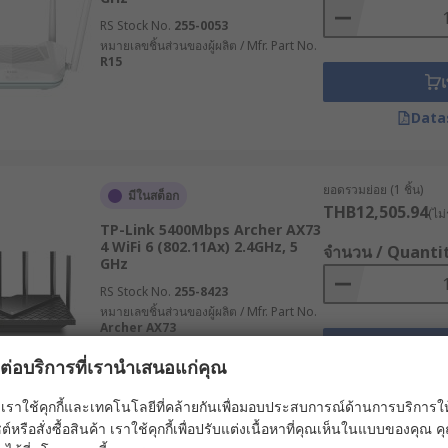
ช่องใส่ซิมการ์ด 2 ช่อง สามารถสลับการเชื่อมต่อระหว่างผู้ให้บริก
RS Stock No.
255-0053
หมายเลขชิ้นส่วนของผู้ผลิต / Mfr. Part No.
R15
ับโปรโตคอล VPN หลากหลาย เช่น IPsec, OpenVPN, PPTP ช่วยสร้
เ
Data
ned WAN ในการบริหารจัดการแบนด์วิดท์อย่างชาญฉลาด เลือกเส้
าเตอร์ WiFi แล้ว ยังมีความสามารถในการประมวลผลข้อมูล ณ จุดที่
ยอดรวมย่อย (1 ชิ้น)
มีในสต็อก
รการตอบสนองแบบเรียลไทม์
THB12,505.94
(ไม่
TP-Link 5400Mbps Archer AX73
ยไฟผ่านสายแลนให้แก่อุปกรณ์ปลายทาง เช่น กล้อง IP, จุดกระจายส
4 WiFi 6 (802.11Ax) 2.4GHz, 5
จำนวน / Quanti
GHz
าะสำหรับระบบขนส่งทางราง รองรับมาตรฐาน EN 50155 ทนต่อการ
RS Stock No.
255-8423
หมายเลขชิ้นส่วนของผู้ผลิต / Mfr. Part No.
Archer AX73
เ
์เน็ตให้เหมาะกับความต้องการ
ผลต่อบริการที่เรานำเสนอแก่คุณ
Data
เราใช้คุกกี้และเทคโนโลยีที่คล้ายกันเพื่อมอบประสบการณ์ด้านการบริการให้ดี
รถกระจายสัญญาณได้ครอบคลุมพื้นที่อยู่อาศัยหรือพื้นที่ทำงานของ
ต์หรือสั่งซื้อสินค้า เราใช้คุกกี้เพื่อปรับแต่งเนื้อหาที่คุณเห็นในแบบของคุณ