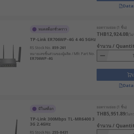
Data
้ว ควรพิจารณาต้นทุนการใช้งานตลอดอายุการใช้งาน (TCO) ซึ่งร
ยอดรวมย่อย (1 ชิ้น)
หมดสต็อกชั่วคราว
THB12,924.08
ร์เน็ตในอุตสาหกรรมต่าง ๆ
(ไม่
TP-Link ER706WP-4G 4 4G 5GHz
จำนวน / Quanti
RS Stock No.
859-261
นนำใช้เราเตอร์ 4G พร้อมระบบ VPN เพื่อเชื่อมต่อเครื่องจักร C
หมายเลขชิ้นส่วนของผู้ผลิต / Mfr. Part No.
ER706WP-4G
ารถติดตามและควบคุมกระบวนการผลิตได้แบบเรียลไทม์ แม้ในจุดท
ความเร็วสูงที่มีระบบ Dual SIM เพื่อเชื่อมต่อกับกังหันลมที่ตั้งอ
เ
ชิงป้องกันได้โดยไม่ต้องเดินทางไปยังสถานที่จริง
Data
 5G ในรถบรรทุกเพื่อติดตามตำแหน่ง, สภาพการจราจร และสถานะสินค
ายสัญญาณ WiFi เพื่อเชื่อมต่อกับเซ็นเซอร์ที่ติดตามความชื้นในด
ยอดรวมย่อย (1 ชิ้น)
มีในสต็อก
แม่นยำ ช่วยประหยัดทรัพยากรและเพิ่มผลผลิต
THB5,951.89
(ไม่ร
TP-Link 300Mbps TL-MR6400 3
น็ตคุณภาพสูง ตอบโจทย์อุตสาหกรรม
3G 2.4GHz
จำนวน / Quanti
RS Stock No.
255-8431