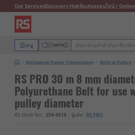
Our Services
Discovery Hub
ข้อเสนอออนไลน์ / Online
เมนู
MPN
/
Mechanical Power Transmission
/
Belts & Pulleys
RS PRO 30 m 8 mm diamet
Polyurethane Belt for use
pulley diameter
RS Stock No.
:
259-6519
ผู้ผลิต
:
RS PRO