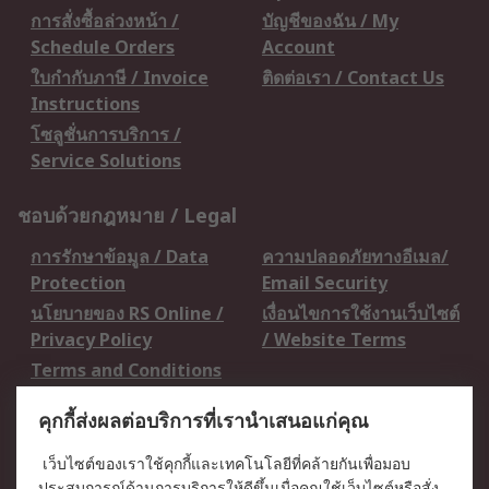
การสั่งซื้อล่วงหน้า /
บัญชีของฉัน / My
Schedule Orders
Account
ใบกำกับภาษี / Invoice
ติดต่อเรา / Contact Us
Instructions
โซลูชั่นการบริการ /
Service Solutions
ชอบด้วยกฎหมาย / Legal
การรักษาข้อมูล / Data
ความปลอดภัยทางอีเมล/
Protection
Email Security
นโยบายของ RS Online /
เงื่อนไขการใช้งานเว็บไซต์
Privacy Policy
/ Website Terms
Terms and Conditions
of Sale
คุกกี้ส่งผลต่อบริการที่เรานำเสนอแก่คุณ
เกี่ยวกับ RS / About RS
เว็บไซต์ของเราใช้คุกกี้และเทคโนโลยีที่คล้ายกันเพื่อมอบ
ประสบการณ์ด้านการบริการให้ดีขึ้นเมื่อคุณใช้เว็บไซต์หรือสั่ง