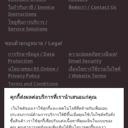
ใบกำกับภาษี / Invoice
ติดต่อเรา / Contact Us
Instructions
โซลูชั่นการบริการ /
Service Solutions
ชอบด้วยกฎหมาย / Legal
การรักษาข้อมูล / Data
ความปลอดภัยทางอีเมล/
Protection
Email Security
นโยบายของ RS Online /
เงื่อนไขการใช้งานเว็บไซต์
Privacy Policy
/ Website Terms
Terms and Conditions
of Sale
คุกกี้ส่งผลต่อบริการที่เรานำเสนอแก่คุณ
เกี่ยวกับ RS / About RS
เว็บไซต์ของเราใช้คุกกี้และเทคโนโลยีที่คล้ายกันเพื่อมอบ
ประสบการณ์ด้านการบริการให้ดีขึ้นเมื่อคุณใช้เว็บไซต์หรือสั่ง
RS ทั่วโลก / RS
ข่าวประชาสัมพันธ์ / Press
ซื้อสินค้า เราใช้คุกกี้เพื่อปรับแต่งเนื้อหาที่คุณเห็นในแบบของ
Worldwide
Centre
คุณ คุณสามารถดูข้อมูลเพิ่มเติมได้ที่
นโยบายคุกกี้
ของเรา