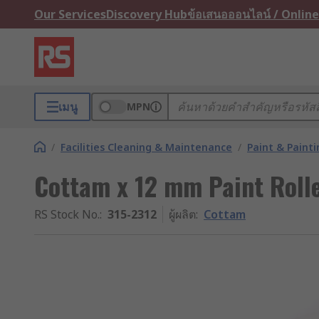
Our Services
Discovery Hub
ข้อเสนอออนไลน์ / Online
เมนู
MPN
/
Facilities Cleaning & Maintenance
/
Paint & Painti
Cottam x 12 mm Paint Roll
RS Stock No.
:
315-2312
ผู้ผลิต
:
Cottam