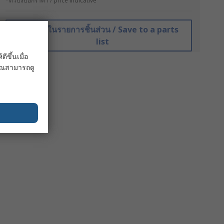
*ตัวบ่งบอกราคา / price indicative
บันทึกในรายการชิ้นส่วน / Save to a parts
list
ขึ้นเมื่อ
 คุณสามารถดู