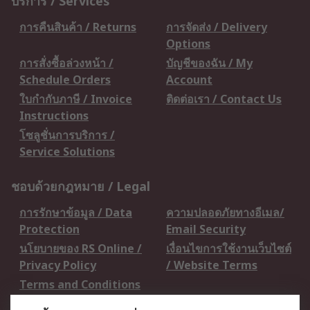
บริการ / Services
การคืนสินค้า / Returns
การจัดส่ง / Delivery
Options
การสั่งซื้อล่วงหน้า /
บัญชีของฉัน / My
Schedule Orders
Account
ใบกำกับภาษี / Invoice
ติดต่อเรา / Contact Us
Instructions
โซลูชั่นการบริการ /
Service Solutions
ชอบด้วยกฎหมาย / Legal
การรักษาข้อมูล / Data
ความปลอดภัยทางอีเมล/
Protection
Email Security
นโยบายของ RS Online /
เงื่อนไขการใช้งานเว็บไซต์
Privacy Policy
/ Website Terms
Terms and Conditions
of Sale