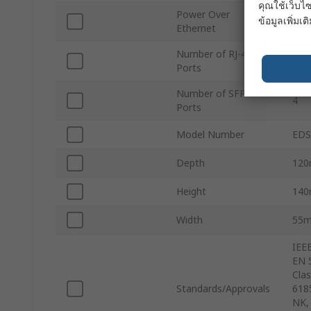
คุณใช้เว็บไซ
Power Over
ข้อมูลเพิ่มเติ
Yes
Ethernet
Number of RJ-45
8
Ports
Number of SFP
4
Ports
Model Number
EDS
Depth
12
Height
14
Width
55
IEE
EN 
Clas
Standards/Approvals
618
NK,