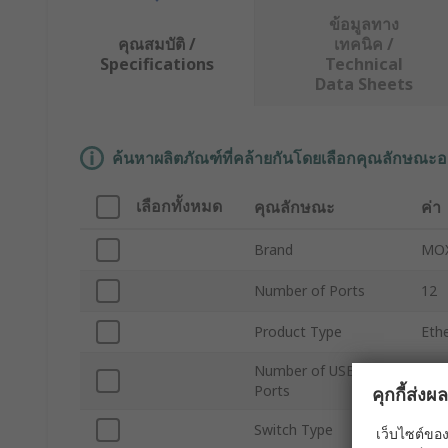
ข้อมูลทาง
คุณสมบัติ /
เทคนิค /
Specifications
Technical
Data Sheets
ค้นหาผลิตภัณฑ์ที่คล้ายกันโดยเลือกคุณลักษณะอ
เลือกทั้งหมด
คุณลักษณะ
ค่า
Brand
MO
Number of Ports
12
Product Type
Eth
Number of USB
1
Ports
คุกกี้ส่ง
Switch Type
Man
เว็บไซต์ของ