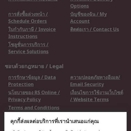
Options
การสั่งซื้อล่วงหน้า /
บัญชีของฉัน / My
Schedule Orders
Account
ใบกำกับภาษี / Invoice
ติดต่อเรา / Contact Us
Instructions
โซลูชั่นการบริการ /
Service Solutions
ชอบด้วยกฎหมาย / Legal
การรักษาข้อมูล / Data
ความปลอดภัยทางอีเมล/
Protection
Email Security
นโยบายของ RS Online /
เงื่อนไขการใช้งานเว็บไซต์
Privacy Policy
/ Website Terms
Terms and Conditions
of Sale
คุกกี้ส่งผลต่อบริการที่เรานำเสนอแก่คุณ
เกี่ยวกับ RS / About RS