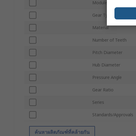
Module
Gear Type
Material
Number of Teeth
Pitch Diameter
Hub Diameter
Pressure Angle
Gear Ratio
Series
Standards/Approvals
ค้นหาผลิตภัณฑ์ที่คล้ายกัน