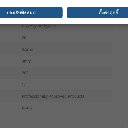
0.5
ยอมรับทั้งหมด
ตั้งค่าคุกกี้
Mitre
Polyoxymethylene
20
0.5mm
8mm
20°
1:1
Professionally Approved Products
RoHS