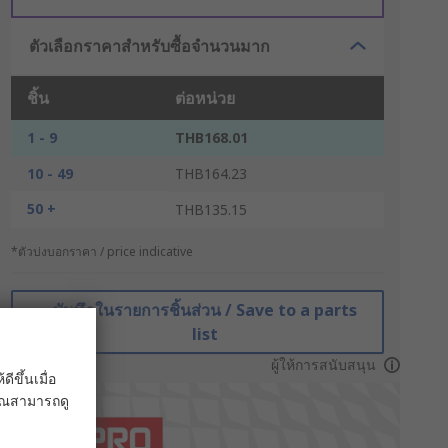
ตัวเลือกราคาสำหรับซื้อจำนวนมาก
ชิ้น
ต่อหน่วย
1 - 9
THB168.01
10 - 49
THB164.23
50 +
THB135.15
*ตัวบ่งบอกราคา / price indicative
บันทึกในรายการชิ้นส่วน / Save to a parts
list
ผู้ให้การสนับสนุน
ขึ้นเมื่อ
 คุณสามารถดู