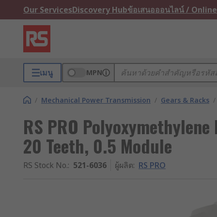
Our Services
Discovery Hub
ข้อเสนอออนไลน์ / Online
เมนู
MPN
/
Mechanical Power Transmission
/
Gears & Racks
/
RS PRO Polyoxymethylene 
20 Teeth, 0.5 Module
RS Stock No.
:
521-6036
ผู้ผลิต
:
RS PRO