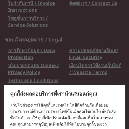
ใบกำกับภาษี / Invoice
ติดต่อเรา / Contact Us
Instructions
โซลูชั่นการบริการ /
Service Solutions
ชอบด้วยกฎหมาย / Legal
การรักษาข้อมูล / Data
ความปลอดภัยทางอีเมล/
Protection
Email Security
นโยบายของ RS Online /
เงื่อนไขการใช้งานเว็บไซต์
Privacy Policy
/ Website Terms
Terms and Conditions
of Sale
คุกกี้ส่งผลต่อบริการที่เรานำเสนอแก่คุณ
เกี่ยวกับ RS / About RS
เว็บไซต์ของเราใช้คุกกี้และเทคโนโลยีที่คล้ายกันเพื่อมอบ
ประสบการณ์ด้านการบริการให้ดีขึ้นเมื่อคุณใช้เว็บไซต์หรือสั่ง
RS ทั่วโลก / RS
ข่าวประชาสัมพันธ์ / Press
ซื้อสินค้า เราใช้คุกกี้เพื่อปรับแต่งเนื้อหาที่คุณเห็นในแบบของ
Worldwide
Centre
คุณ คุณสามารถดูข้อมูลเพิ่มเติมได้ที่
นโยบายคุกกี้
ของเรา
บริษัทในเครือ RS /
วิธีการชำระเงิน /