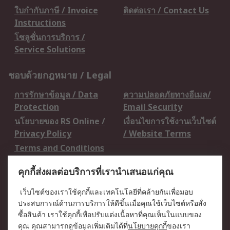
ใบกำกับภาษี / Invoice
ติดต่อเรา / Contact Us
Instructions
โซลูชั่นการบริการ /
Service Solutions
ชอบด้วยกฎหมาย / Legal
การรักษาข้อมูล / Data
ความปลอดภัยทางอีเมล/
Protection
Email Security
นโยบายของ RS Online /
เงื่อนไขการใช้งานเว็บไซต์
Privacy Policy
/ Website Terms
Terms and Conditions
of Sale
คุกกี้ส่งผลต่อบริการที่เรานำเสนอแก่คุณ
เกี่ยวกับ RS / About RS
เว็บไซต์ของเราใช้คุกกี้และเทคโนโลยีที่คล้ายกันเพื่อมอบ
ประสบการณ์ด้านการบริการให้ดีขึ้นเมื่อคุณใช้เว็บไซต์หรือสั่ง
RS ทั่วโลก / RS
ข่าวประชาสัมพันธ์ / Press
ซื้อสินค้า เราใช้คุกกี้เพื่อปรับแต่งเนื้อหาที่คุณเห็นในแบบของ
Worldwide
Centre
คุณ คุณสามารถดูข้อมูลเพิ่มเติมได้ที่
นโยบายคุกกี้
ของเรา