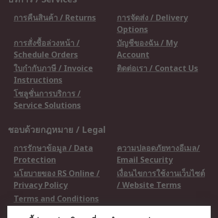
การคืนสินค้า / Returns
การจัดส่ง / Delivery
Options
การสั่งซื้อล่วงหน้า /
บัญชีของฉัน / My
Schedule Orders
Account
ใบกำกับภาษี / Invoice
ติดต่อเรา / Contact Us
Instructions
โซลูชั่นการบริการ /
Service Solutions
ชอบด้วยกฎหมาย / Legal
การรักษาข้อมูล / Data
ความปลอดภัยทางอีเมล/
Protection
Email Security
นโยบายของ RS Online /
เงื่อนไขการใช้งานเว็บไซต์
Privacy Policy
/ Website Terms
Terms and Conditions
of Sale