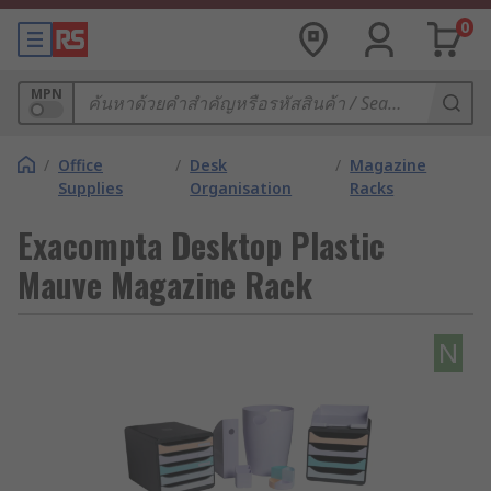
0
MPN
/
Office
/
Desk
/
Magazine
Supplies
Organisation
Racks
Exacompta Desktop Plastic
Mauve Magazine Rack
N