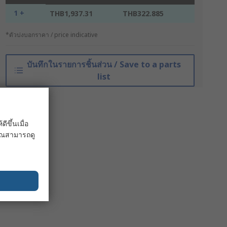
1 +
THB1,937.31
THB322.885
*ตัวบ่งบอกราคา / price indicative
บันทึกในรายการชิ้นส่วน / Save to a parts
list
ขึ้นเมื่อ
 คุณสามารถดู