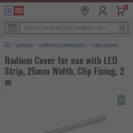
0
MPN
/
Lighting
/
Lighting Components
/
Light Covers
Radium Cover for use with LED
Strip, 25mm Width, Clip Fixing, 2
m
N