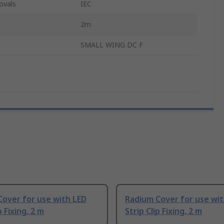
ovals
IEC
2m
SMALL WING DC F
over for use with LED
Radium Cover for use wit
p Fixing, 2 m
Strip Clip Fixing, 2 m