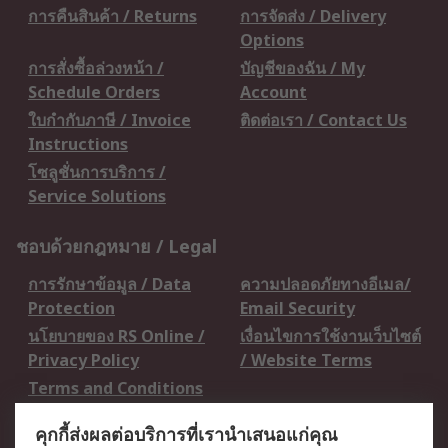
การคืนสินค้า / Returns
การจัดส่ง / Delivery
Options
การสั่งซื้อล่วงหน้า /
บัญชีของฉัน / My
Schedule Orders
Account
ใบกำกับภาษี / Invoice
ติดต่อเรา / Contact Us
Instructions
โซลูชั่นการบริการ /
Service Solutions
ชอบด้วยกฎหมาย / Legal
การรักษาข้อมูล / Data
ความปลอดภัยทางอีเมล/
Protection
Email Security
นโยบายของ RS Online /
เงื่อนไขการใช้งานเว็บไซต์
Privacy Policy
/ Website Terms
Terms and Conditions
of Sale
คุกกี้ส่งผลต่อบริการที่เรานำเสนอแก่คุณ