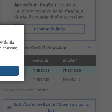
ต้องการสินค้าเพิ่มหรือไม่
ระบุจำนวน
และคลิก ‘ตรวจสอบวันจัดส่ง’ เพื่อดูข้อมูล
เพิ่มเติมเกี่ยวกับสต็อกสินค้าและการจัดส่ง
ตรวจสอบวันจัดส่ง
ขึ้นเมื่อ
ตัวเลือกราคาสำหรับซื้อจำนวนมาก
 คุณสามารถดู
ชิ้น
ต่อหน่วย
ต่อแพ็ค*
50 - 450
THB10.21
THB510.50
500 +
THB9.728
THB486.40
*ตัวบ่งบอกราคา / price indicative
บันทึกในรายการชิ้นส่วน / Save to a parts
list