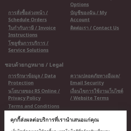
Options
การสั่งซื้อล่วงหน้า /
บัญชีของฉัน / My
Schedule Orders
Account
ใบกำกับภาษี / Invoice
ติดต่อเรา / Contact Us
Instructions
โซลูชั่นการบริการ /
Service Solutions
ชอบด้วยกฎหมาย / Legal
การรักษาข้อมูล / Data
ความปลอดภัยทางอีเมล/
Protection
Email Security
นโยบายของ RS Online /
เงื่อนไขการใช้งานเว็บไซต์
Privacy Policy
/ Website Terms
Terms and Conditions
of Sale
คุกกี้ส่งผลต่อบริการที่เรานำเสนอแก่คุณ
เกี่ยวกับ RS / About RS