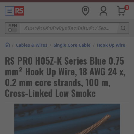
0
MPN
/
Cables & Wires
/
Single Core Cable
/
Hook Up Wire
RS PRO H05Z-K Series Blue 0.75
mm² Hook Up Wire, 18 AWG 24 x,
0.2 mm core strands, 100 m,
Cross-Linked Low Smoke