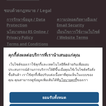
ชอบด้วยกฎหมาย / Legal
การรักษาข้อมูล / Data
ความปลอดภัยทางอีเมล/
Protection
Email Security
นโยบายของ RS Online /
เงื่อนไขการใช้งานเว็บไซต์
Privacy Policy
/ Website Terms
Terms and Conditions
of Sale
คุกกี้ส่งผลต่อบริการที่เรานำเสนอแก่คุณ
เกี่ยวกับ RS / About RS
เว็บไซต์ของเราใช้คุกกี้และเทคโนโลยีที่คล้ายกันเพื่อมอบ
ประสบการณ์ด้านการบริการให้ดีขึ้นเมื่อคุณใช้เว็บไซต์หรือสั่ง
RS ทั่วโลก / RS
ข่าวประชาสัมพันธ์ / Press
ซื้อสินค้า เราใช้คุกกี้เพื่อปรับแต่งเนื้อหาที่คุณเห็นในแบบของ
Worldwide
Centre
คุณ คุณสามารถดูข้อมูลเพิ่มเติมได้ที่
นโยบายคุกกี้
ของเรา
บริษัทในเครือ RS /
วิธีการชำระเงิน /
Corporate Group
Payment Details
เกี่ยวกับ RS / About RS
อาชีพที่ RS / Careers
ยอมรับทั้งหมด