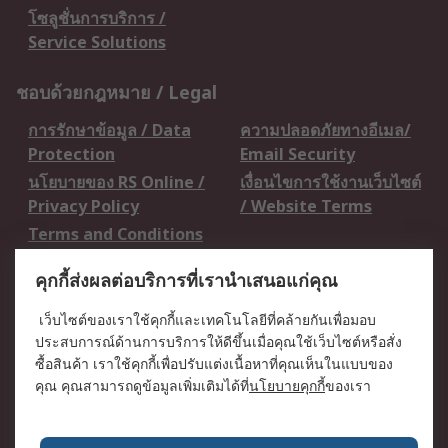
โซลูชั่นการบริการ /
Service Solutions
ชอบด้วยกฎหมาย / Legal
การรักษาข้อมูล / Data
ความปลอดภัยทางอีเมล/
Protection
Email Security
นโยบายของ RS Online /
เงื่อนไขการใช้งานเว็บไซต์
Privacy Policy
/ Website Terms
Terms and Conditions
of Sale
คุกกี้ส่งผลต่อบริการที่เรานำเสนอแก่คุณ
เกี่ยวกับ RS / About RS
เว็บไซต์ของเราใช้คุกกี้และเทคโนโลยีที่คล้ายกันเพื่อมอบ
ประสบการณ์ด้านการบริการให้ดีขึ้นเมื่อคุณใช้เว็บไซต์หรือสั่ง
RS ทั่วโลก / RS
ข่าวประชาสัมพันธ์ / Press
ซื้อสินค้า เราใช้คุกกี้เพื่อปรับแต่งเนื้อหาที่คุณเห็นในแบบของ
Worldwide
Centre
คุณ คุณสามารถดูข้อมูลเพิ่มเติมได้ที่
นโยบายคุกกี้
ของเรา
บริษัทในเครือ RS /
วิธีการชำระเงิน /
Corporate Group
Payment Details