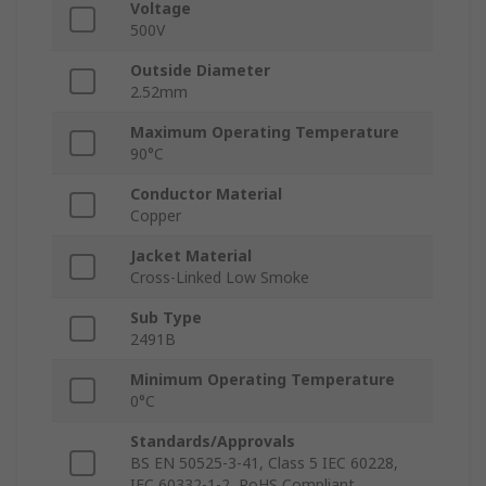
Voltage
500V
Outside Diameter
2.52mm
Maximum Operating Temperature
90°C
Conductor Material
Copper
Jacket Material
Cross-Linked Low Smoke
Sub Type
2491B
Minimum Operating Temperature
0°C
Standards/Approvals
BS EN 50525-3-41, Class 5 IEC 60228,
IEC 60332-1-2, RoHS Compliant