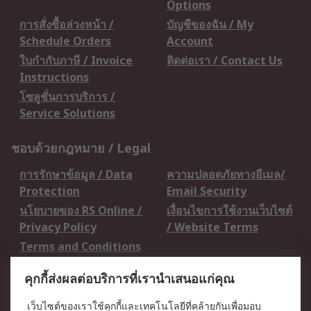
Options
การสั่งซื้อล่วงหน้า /
บัญชีของฉัน / My
Schedule Orders
Account
ใบกำกับภาษี / Invoice
ติดต่อเรา / Contact Us
Instructions
โซลูชั่นการบริการ /
Service Solutions
ชอบด้วยกฎหมาย / Legal
การรักษาข้อมูล / Data
ความปลอดภัยทางอีเมล/
Protection
Email Security
นโยบายของ RS Online /
เงื่อนไขการใช้งานเว็บไซต์
Privacy Policy
/ Website Terms
Terms and Conditions
of Sale
คุกกี้ส่งผลต่อบริการที่เรานำเสนอแก่คุณ
เกี่ยวกับ RS / About RS
เว็บไซต์ของเราใช้คุกกี้และเทคโนโลยีที่คล้ายกันเพื่อมอบ