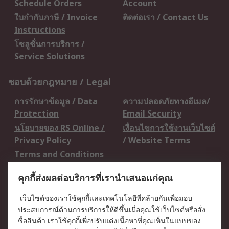
Schedule Orders
Account
ใบกำกับภาษี / Invoice
ติดต่อเรา / Contact Us
Instructions
โซลูชั่นการบริการ /
Service Solutions
ชอบด้วยกฎหมาย / Legal
การรักษาข้อมูล / Data
ความปลอดภัยทางอีเมล/
Protection
Email Security
นโยบายของ RS Online /
เงื่อนไขการใช้งานเว็บไซต์
Privacy Policy
/ Website Terms
Terms and Conditions
of Sale
คุกกี้ส่งผลต่อบริการที่เรานำเสนอแก่คุณ
เกี่ยวกับ RS / About RS
เว็บไซต์ของเราใช้คุกกี้และเทคโนโลยีที่คล้ายกันเพื่อมอบ
ประสบการณ์ด้านการบริการให้ดีขึ้นเมื่อคุณใช้เว็บไซต์หรือสั่ง
RS ทั่วโลก / RS
ข่าวประชาสัมพันธ์ / Press
ซื้อสินค้า เราใช้คุกกี้เพื่อปรับแต่งเนื้อหาที่คุณเห็นในแบบของ
Worldwide
Centre