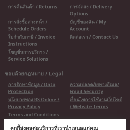
การคืนสินค้า / Returns
การจัดส่ง / Delivery
Options
การสั่งซื้อล่วงหน้า /
บัญชีของฉัน / My
Schedule Orders
Account
ใบกำกับภาษี / Invoice
ติดต่อเรา / Contact Us
Instructions
โซลูชั่นการบริการ /
Service Solutions
ชอบด้วยกฎหมาย / Legal
การรักษาข้อมูล / Data
ความปลอดภัยทางอีเมล/
Protection
Email Security
นโยบายของ RS Online /
เงื่อนไขการใช้งานเว็บไซต์
Privacy Policy
/ Website Terms
Terms and Conditions
of Sale
คุกกี้ส่งผลต่อบริการที่เรานำเสนอแก่คุณ