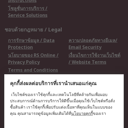
Instructions
โซลูชั่นการบริการ /
Service Solutions
ชอบด้วยกฎหมาย / Legal
การรักษาข้อมูล / Data
ความปลอดภัยทางอีเมล/
Protection
Email Security
นโยบายของ RS Online /
เงื่อนไขการใช้งานเว็บไซต์
Privacy Policy
/ Website Terms
Terms and Conditions
of Sale
คุกกี้ส่งผลต่อบริการที่เรานำเสนอแก่คุณ
เกี่ยวกับ RS / About RS
เว็บไซต์ของเราใช้คุกกี้และเทคโนโลยีที่คล้ายกันเพื่อมอบ
ประสบการณ์ด้านการบริการให้ดีขึ้นเมื่อคุณใช้เว็บไซต์หรือสั่ง
RS ทั่วโลก / RS
ข่าวประชาสัมพันธ์ / Press
ซื้อสินค้า เราใช้คุกกี้เพื่อปรับแต่งเนื้อหาที่คุณเห็นในแบบของ
Worldwide
Centre
คุณ คุณสามารถดูข้อมูลเพิ่มเติมได้ที่
นโยบายคุกกี้
ของเรา
บริษัทในเครือ RS /
วิธีการชำระเงิน /
Corporate Group
Payment Details