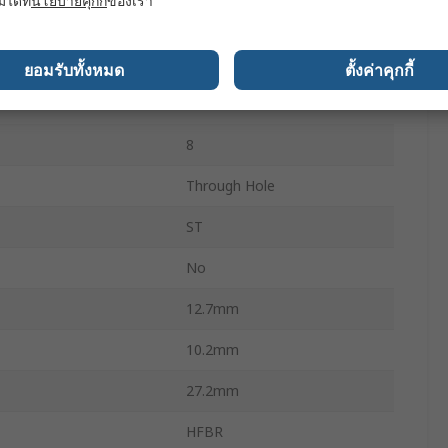
มได้ที่
นโยบายคุกกี้
ของเรา
ensitivity
865nm
3.3ns
ยอมรับทั้งหมด
ตั้งค่าคุกกี้
3.3ns
8
Through Hole
ST
No
12.7mm
10.2mm
27.2mm
HFBR