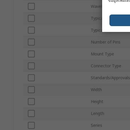
ข้อมูลเพิ่มเติ
Wavelength of Peak S
Typical Rise Time
Typical Fall Time
Number of Pins
Mount Type
Connector Type
Standards/Approvals
Width
Height
Length
Series