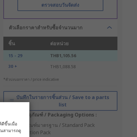
ตรวจสอบวันจัดส่ง
ตัวเลือกราคาสำหรับซื้อจำนวนมาก
ชิ้น
ต่อหน่วย
15 - 29
THB1,105.56
30 +
THB1,088.58
*ตัวบ่งบอกราคา / price indicative
บันทึกในรายการชิ้นส่วน / Save to a parts
list
ตัวเลือกบรรจุภัณฑ์ / Packaging Options :
ขึ้นเมื่อ
บรรจุภัณฑ์มาตรฐาน / Standard Pack
 คุณสามารถดู
Production Pack