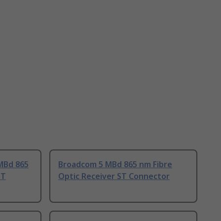
MBd 865
Broadcom 5 MBd 865 nm Fibre
ST
Optic Receiver ST Connector