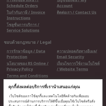
การสั่งซื้อล่วงหน้า /
บัญชีของฉัน / My
Schedule Orders
Account
ใบกำกับภาษี / Invoice
ติดต่อเรา / Contact Us
Instructions
โซลูชั่นการบริการ /
Service Solutions
ชอบด้วยกฎหมาย / Legal
การรักษาข้อมูล / Data
ความปลอดภัยทางอีเมล/
Protection
Email Security
นโยบายของ RS Online /
เงื่อนไขการใช้งานเว็บไซต์
Privacy Policy
/ Website Terms
Terms and Conditions
of Sale
คุกกี้ส่งผลต่อบริการที่เรานำเสนอแก่คุณ
เกี่ยวกับ RS / About RS
เว็บไซต์ของเราใช้คุกกี้และเทคโนโลยีที่คล้ายกันเพื่อมอบ
ประสบการณ์ด้านการบริการให้ดีขึ้นเมื่อคุณใช้เว็บไซต์หรือสั่ง
RS ทั่วโลก / RS
ข่าวประชาสัมพันธ์ / Press