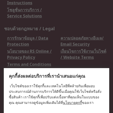
Instructions
โซลูชั่นการบริการ /
Service Solutions
ชอบด้วยกฎหมาย / Legal
การรักษาข้อมูล / Data
ความปลอดภัยทางอีเมล/
Protection
Email Security
นโยบายของ RS Online /
เงื่อนไขการใช้งานเว็บไซต์
Privacy Policy
/ Website Terms
Terms and Conditions
of Sale
คุกกี้ส่งผลต่อบริการที่เรานำเสนอแก่คุณ
เกี่ยวกับ RS / About RS
เว็บไซต์ของเราใช้คุกกี้และเทคโนโลยีที่คล้ายกันเพื่อมอบ
ประสบการณ์ด้านการบริการให้ดีขึ้นเมื่อคุณใช้เว็บไซต์หรือสั่ง
RS ทั่วโลก / RS
ข่าวประชาสัมพันธ์ / Press
ซื้อสินค้า เราใช้คุกกี้เพื่อปรับแต่งเนื้อหาที่คุณเห็นในแบบของ
Worldwide
Centre
คุณ คุณสามารถดูข้อมูลเพิ่มเติมได้ที่
นโยบายคุกกี้
ของเรา
บริษัทในเครือ RS /
วิธีการชำระเงิน /
Corporate Group
Payment Details