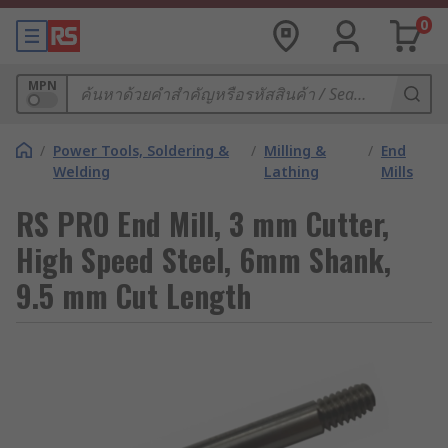
0
MPN
/
Power Tools, Soldering &
/
Milling &
/
End
Welding
Lathing
Mills
RS PRO End Mill, 3 mm Cutter,
High Speed Steel, 6mm Shank,
9.5 mm Cut Length