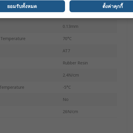
20m
ยอมรับทั้งหมด
ตั้งค่าคุกกี้
Polyvinyl Chloride
0.13mm
 Temperature
70°C
AT7
Rubber Resin
2.4N/cm
Temperature
-5°C
No
26N/cm