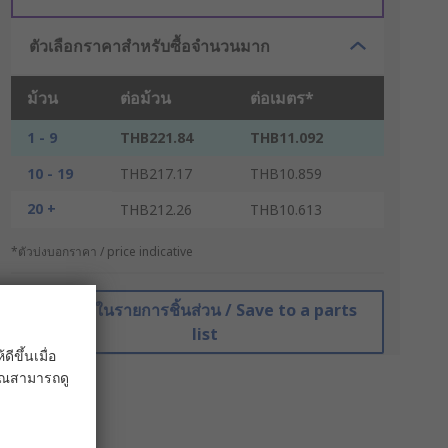
ตัวเลือกราคาสำหรับซื้อจำนวนมาก
ม้วน
ต่อม้วน
ต่อเมตร*
1 - 9
THB221.84
THB11.092
10 - 19
THB217.17
THB10.859
20 +
THB212.26
THB10.613
*ตัวบ่งบอกราคา / price indicative
บันทึกในรายการชิ้นส่วน / Save to a parts
list
ขึ้นเมื่อ
 คุณสามารถดู