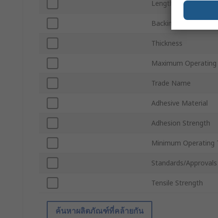
Length
Backing Material
Thickness
Maximum Operating
Trade Name
Adhesive Material
Adhesion Strength
Minimum Operating 
Standards/Approvals
Tensile Strength
ค้นหาผลิตภัณฑ์ที่คล้ายกัน